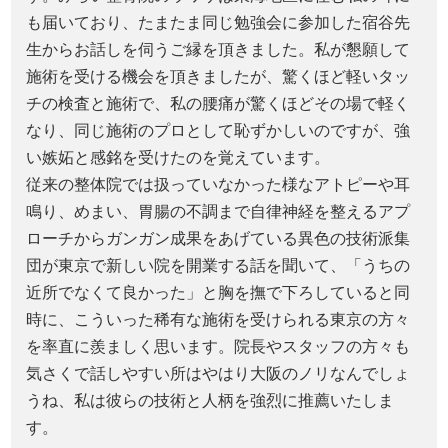
も届いており、たまたま同じ勉強会に参加した宿谷先
生からお話しを伺うご縁を頂きました。私が懇願して
施術を受ける機会を頂きましたが、驚くほど軽いタッ
チの検査と施術で、私の腰痛が驚くほどその場で軽く
なり、同じ施術のプロとして恥ずかしいのですが、強
い嫉妬と感銘を受けたのを覚えています。
従来の整体院では扱っていなかった様なアトピーや耳
鳴り、めまい、胃腸の不調まで自律神経を整えるアプ
ローチからガンガン成果をあげている異色の技術派集
団が東京で新しい院を開業する話を聞いて、「うちの
近所でなくて良かった」と胸を撫で下ろしていると同
時に、こういった稀有な施術を受けられる東京の方々
を率直に羨ましく思います。院長やスタッフの方々も
気さくで話しやすい所はやはり大阪のノリなんでしょ
うね、私は彼らの技術と人柄を強烈に推薦いたしま
す。