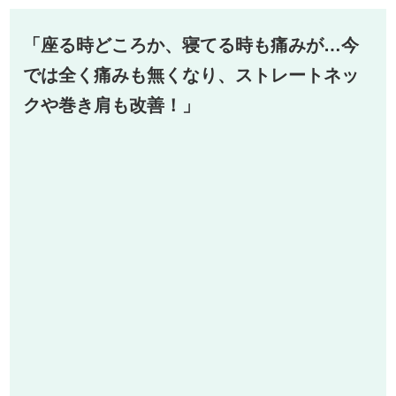
「座る時どころか、寝てる時も痛みが…今
では全く痛みも無くなり、ストレートネッ
クや巻き肩も改善！」
坐骨神経痛で座る状態だけでなく寝てる時も痛みがあったため通院。痛み
止めなどのその場しのぎな対応ではなく、根本から治せればと思っていま