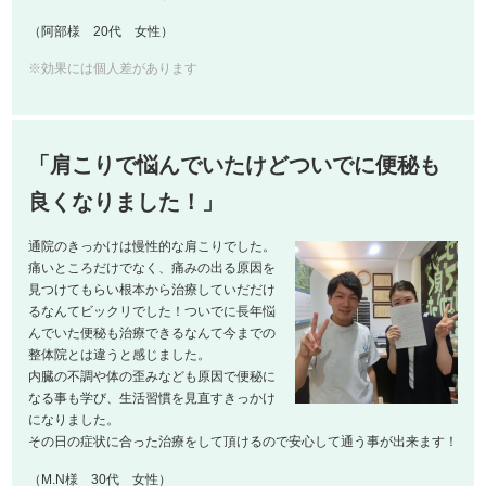
（阿部様 20代 女性）
※効果には個人差があります
「肩こりで悩んでいたけどついでに便秘も
良くなりました！」
通院のきっかけは慢性的な肩こりでした。
痛いところだけでなく、痛みの出る原因を
見つけてもらい根本から治療していだだけ
るなんてビックリでした！ついでに長年悩
んでいた便秘も治療できるなんて今までの
整体院とは違うと感じました。
内臓の不調や体の歪みなども原因で便秘に
なる事も学び、生活習慣を見直すきっかけ
になりました。
その日の症状に合った治療をして頂けるので安心して通う事が出来ます！
（M.N様 30代 女性）