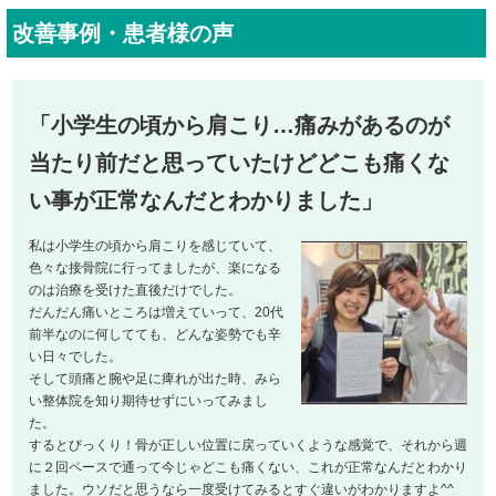
改善事例・患者様の声
「小学生の頃から肩こり…痛みがあるのが
当たり前だと思っていたけどどこも痛くな
い事が正常なんだとわかりました」
私は小学生の頃から肩こりを感じていて、
色々な接骨院に行ってましたが、楽になる
のは治療を受けた直後だけでした。
だんだん痛いところは増えていって、20代
前半なのに何してても、どんな姿勢でも辛
い日々でした。
そして頭痛と腕や足に痺れが出た時、みら
い整体院を知り期待せずにいってみまし
た。
するとびっくり！骨が正しい位置に戻っていくような感覚で、それから週
に２回ペースで通って今じゃどこも痛くない、これが正常なんだとわかり
ました。ウソだと思うなら一度受けてみるとすぐ違いがわかりますよ^^