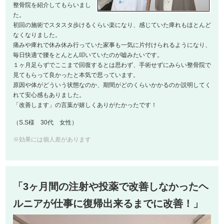
整骨院を紹介してもらいまし
た。
初回の施術でスタスタ歩けるくらい楽になり、感じていた痺れもほとんど
なくなりました。
痛みや痺れで休み休み行っていた家事も一気に片付けられるようになり、
毎日快適で腰をとんとん叩いていたのが嘘みたいです。
１ヶ月足らずでここまで回復するとは思わず、手術せずにみらい整骨院で
見てもらって良かったと本気で思っています。
原因や体がどういう状態なのか、期間がどのくらいかかるのか説明してく
れて安心感もありました。
「改善します」の言葉が嬉しくありがたかったです！
（S.S様 30代 女性）
※効果には個人差があります
「3ヶ月間の注射や投薬で改善しなかったヘ
ルニアが仕事に復帰出来るまでに改善！」